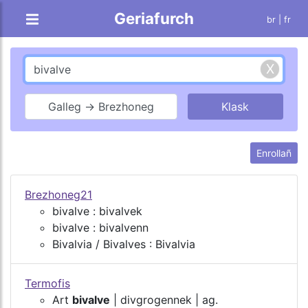
Geriafurch
br |
fr
Galleg → Brezhoneg
Enrollañ
Brezhoneg21
bivalve : bivalvek
bivalve : bivalvenn
Bivalvia / Bivalves : Bivalvia
Termofis
Art
bivalve
| divgrogennek | ag.