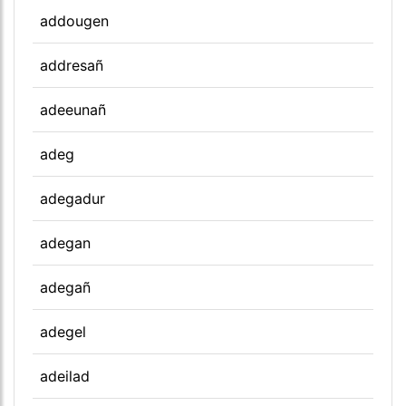
addougen
addresañ
adeeunañ
adeg
adegadur
adegan
adegañ
adegel
adeilad