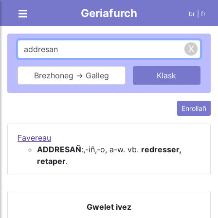
Geriafurch
br |
fr
Brezhoneg → Galleg
Enrollañ
Favereau
ADDRESAÑ
:,-iñ,-o, a-w. vb.
redresser,
retaper
.
Gwelet ivez