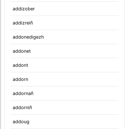
addizober
addizreiñ
addonedigezh
addonet
addont
addorn
addornañ
addorniñ
addoug