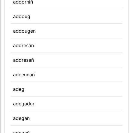
addorniñ
addoug
addougen
addresan
addresañ
adeeunañ
adeg
adegadur
adegan
adegañ