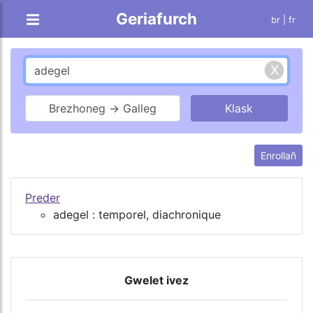
Geriafurch
br |
fr
Brezhoneg → Galleg
Enrollañ
Preder
adegel : temporel, diachronique
Gwelet ivez