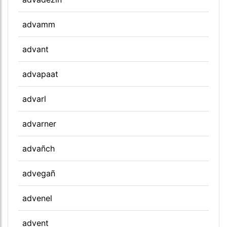
advamm
advant
advapaat
advarl
advarner
advañch
advegañ
advenel
advent