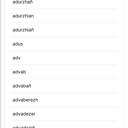
adurzhañ
adurzhian
adurzhiañ
adus
adv
advab
advabañ
advaberezh
advadezer
advadeziñ