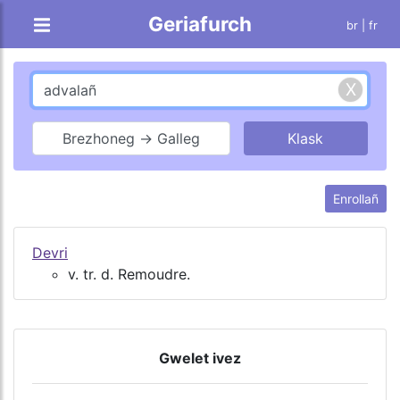
Geriafurch
br |
fr
Brezhoneg → Galleg
Enrollañ
Devri
v. tr. d. Remoudre.
Gwelet ivez