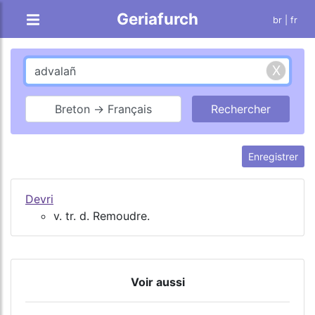
Geriafurch
br
| fr
Breton → Français
Enregistrer
Devri
v. tr. d. Remoudre.
Voir aussi