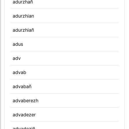
adurzhañ
adurzhian
adurzhiañ
adus
adv
advab
advabañ
advaberezh
advadezer
advadeziñ