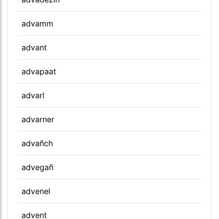
advamm
advant
advapaat
advarl
advarner
advañch
advegañ
advenel
advent