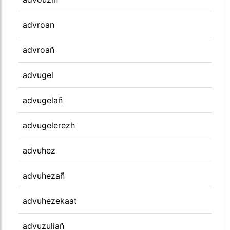
advroan
advroañ
advugel
advugelañ
advugelerezh
advuhez
advuhezañ
advuhezekaat
advuzuliañ