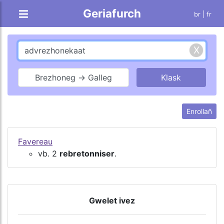
Geriafurch
br |
fr
Brezhoneg → Galleg
Enrollañ
Favereau
vb. 2
rebretonniser
.
Gwelet ivez