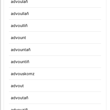
advoulañ
advoullañ
advoulliñ
advount
advountañ
advountiñ
advouskomz
advout
advoutañ
advouziñ