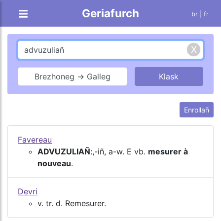
Geriafurch
br |
fr
Brezhoneg → Galleg
Enrollañ
Favereau
ADVUZULIAÑ
:,-iñ, a-w. E vb.
mesurer à
nouveau
.
Devri
v. tr. d. Remesurer.