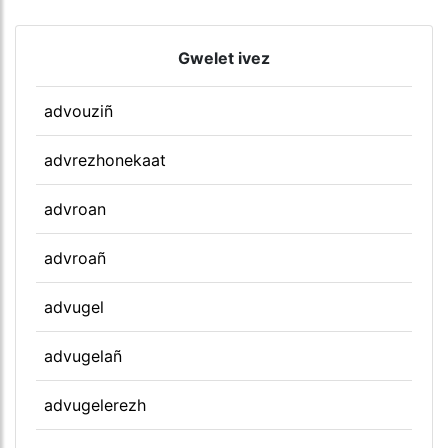
Gwelet ivez
advouziñ
advrezhonekaat
advroan
advroañ
advugel
advugelañ
advugelerezh