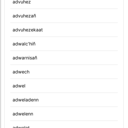
advuhez
advuhezañ
advuhezekaat
adwalc'hiñ
adwarnisañ
adwech
adwel
adweladenn
adwelenn
adwelet