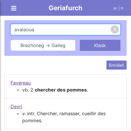
Geriafurch
br |
fr
Brezhoneg → Galleg
Enrollañ
Favereau
vb. 2
chercher des pommes
.
Devri
v. intr. Chercher, ramasser, cueillir des
pommes.