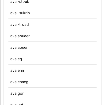
aval-stoub
aval-sukrin
aval-troad
avalaouaer
avalaouer
avaleg
avalenn
avalenneg
avalgor
avallod