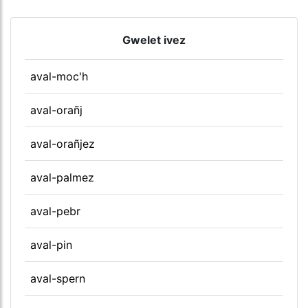
Gwelet ivez
aval-moc'h
aval-orañj
aval-orañjez
aval-palmez
aval-pebr
aval-pin
aval-spern