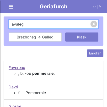
Geriafurch
br |
fr
Brezhoneg → Galleg
Enrollañ
Favereau
, b. -où
pommeraie
.
Devri
f. –i Pommeraie.
Glosbe