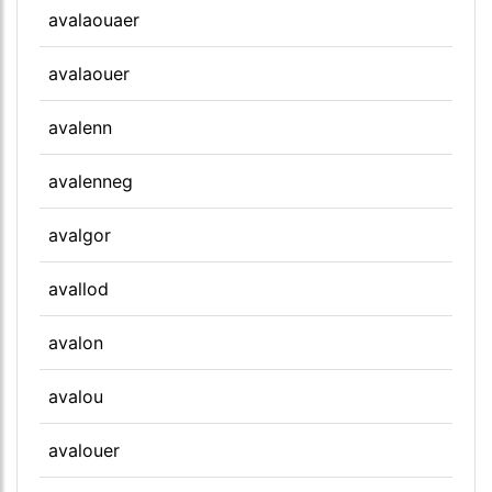
avalaouaer
avalaouer
avalenn
avalenneg
avalgor
avallod
avalon
avalou
avalouer