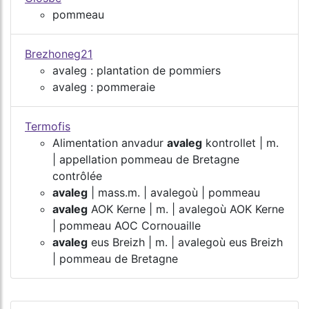
pommeau
Brezhoneg21
avaleg : plantation de pommiers
avaleg : pommeraie
Termofis
Alimentation anvadur
avaleg
kontrollet | m.
| appellation pommeau de Bretagne
contrôlée
avaleg
| mass.m. | avalegoù | pommeau
avaleg
AOK Kerne | m. | avalegoù AOK Kerne
| pommeau AOC Cornouaille
avaleg
eus Breizh | m. | avalegoù eus Breizh
| pommeau de Bretagne