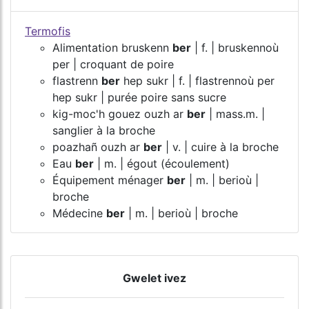
Termofis
Alimentation bruskenn
ber
| f. | bruskennoù
per | croquant de poire
flastrenn
ber
hep sukr | f. | flastrennoù per
hep sukr | purée poire sans sucre
kig-moc'h gouez ouzh ar
ber
| mass.m. |
sanglier à la broche
poazhañ ouzh ar
ber
| v. | cuire à la broche
Eau
ber
| m. | égout (écoulement)
Équipement ménager
ber
| m. | berioù |
broche
Médecine
ber
| m. | berioù | broche
Gwelet ivez