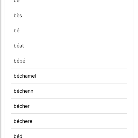
bèl
bès
bé
béat
bébé
béchamel
béchenn
bécher
bécherel
béd