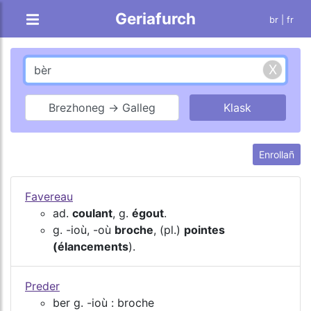
Geriafurch
br |
fr
Brezhoneg → Galleg
Enrollañ
Favereau
ad.
coulant
, g.
égout
.
g. -ioù, -où
broche
, (pl.)
pointes
(élancements
).
Preder
ber g. -ioù : broche