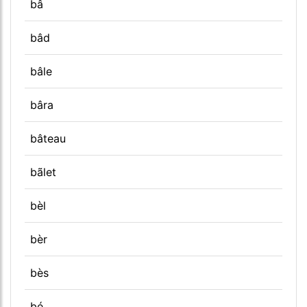
bâ
bâd
bâle
bâra
bâteau
bãlet
bèl
bèr
bès
bé