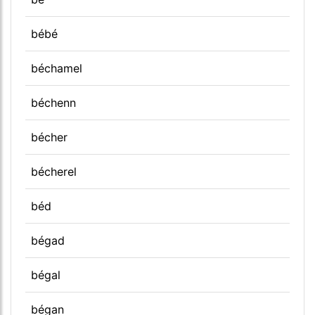
bébé
béchamel
béchenn
bécher
bécherel
béd
bégad
bégal
bégan