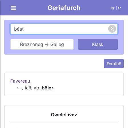
Geriafurch
br |
fr
Brezhoneg → Galleg
Enrollañ
Favereau
,-iañ, vb.
bêler
.
Gwelet ivez