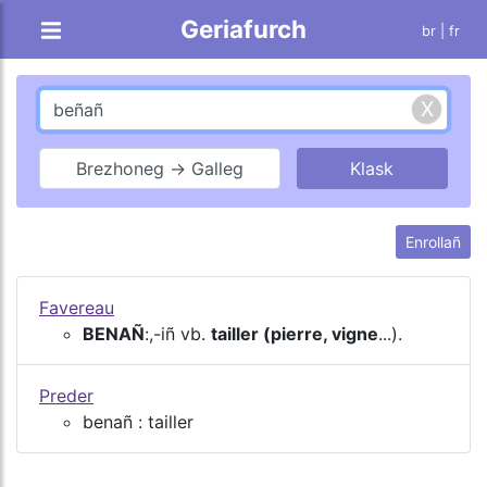
Geriafurch
br |
fr
Brezhoneg → Galleg
Enrollañ
Favereau
BENAÑ
:,-iñ vb.
tailler (pierre, vigne
...).
Preder
benañ : tailler