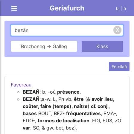
Geriafurch
br |
fr
Brezhoneg → Galleg
Enrollañ
Favereau
BEZAÑ
: b. -où
présence
.
BEZAÑ
:,a-w. L, Ph vb.
être
(&
avoir lieu,
coûter, faire (temps), naître
)
cf. conj
.,
bases
BOUT, BEZ-
fréquentatives
, EMA-,
EDO-,
formes de localisation
, EDI, EUS, ZO
var
. SO, & gw. bet, bez).