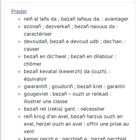
Preder
reiñ al lañs da ; bezañ lañsus da. : avantager
azonañ ; dezverkañ ; bezañ naouus da :
caractériser
devoudañ, bezañ e devoud udb ; dec'han. :
causer
bezañ en dic'hwel ; bezañ en dilabour :
chômer
bezañ kevatal (kewerzh) da (ouzh). :
équivaloir
gwarantiñ ; goudoriñ ; bezañ kret : garantir
gougevret : bezañ – ouzh ur renkad :
illustrer une classe
bezañ ret (rekis) gant. : nécessiter
reiñ krog d'an avel, bezañ harzus ouzh an
avel, herzel ouzh an avel : offrir une prise au
vent
kemer perzh e ; perzhiañ e ; bezañ perzhiat