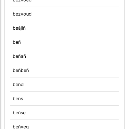
bezvoud
beàjiñ
beñ
beñañ
beñbeñ
beñel
beñs
beñse
beñveg