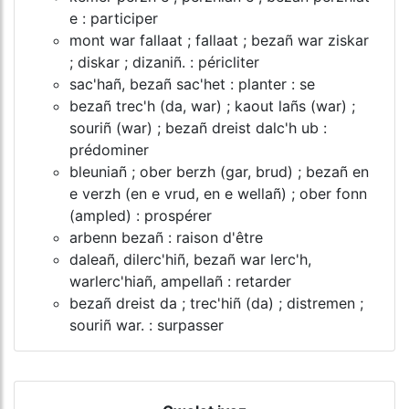
e : participer
mont war fallaat ; fallaat ; bezañ war ziskar
; diskar ; dizaniñ. : péricliter
sac'hañ, bezañ sac'het : planter : se
bezañ trec'h (da, war) ; kaout lañs (war) ;
souriñ (war) ; bezañ dreist dalc'h ub :
prédominer
bleuniañ ; ober berzh (gar, brud) ; bezañ en
e verzh (en e vrud, en e wellañ) ; ober fonn
(ampled) : prospérer
arbenn bezañ : raison d'être
daleañ, dilerc'hiñ, bezañ war lerc'h,
warlerc'hiañ, ampellañ : retarder
bezañ dreist da ; trec'hiñ (da) ; distremen ;
souriñ war. : surpasser