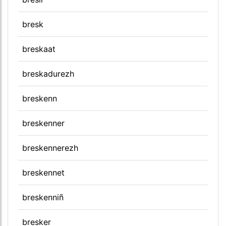
bresk
breskaat
breskadurezh
breskenn
breskenner
breskennerezh
breskennet
breskenniñ
bresker