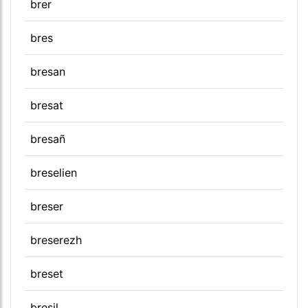
brer
bres
bresan
bresat
bresañ
breselien
breser
breserezh
breset
bresil