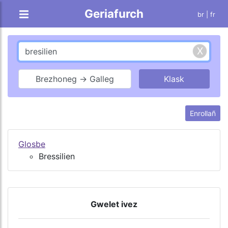
Geriafurch
br |
fr
Brezhoneg → Galleg
Enrollañ
Glosbe
Bressilien
Gwelet ivez