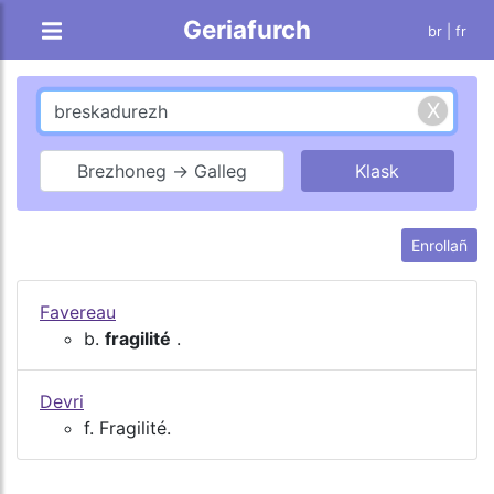
Geriafurch
br |
fr
Brezhoneg → Galleg
Enrollañ
Favereau
b.
fragilité
.
Devri
f. Fragilité.