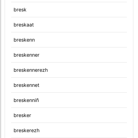
bresk
breskaat
breskenn
breskenner
breskennerezh
breskennet
breskenniñ
bresker
breskerezh