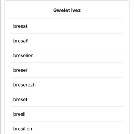
Gwelet ivez
bresat
bresañ
breselien
breser
breserezh
breset
bresil
bresilien