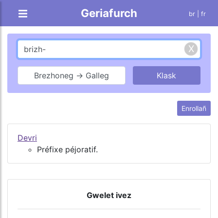
Geriafurch
br |
fr
Brezhoneg → Galleg
Enrollañ
Devri
Préfixe péjoratif.
Gwelet ivez