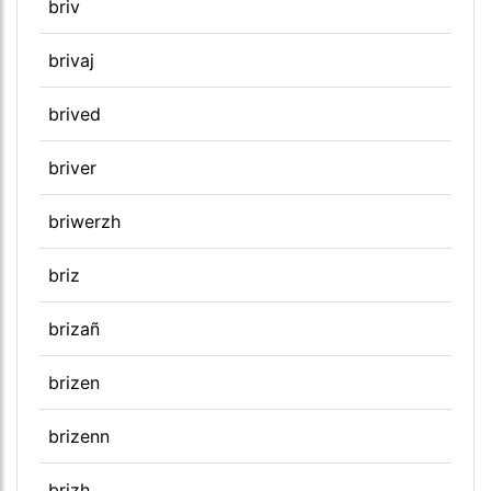
briv
brivaj
brived
briver
briwerzh
briz
brizañ
brizen
brizenn
brizh