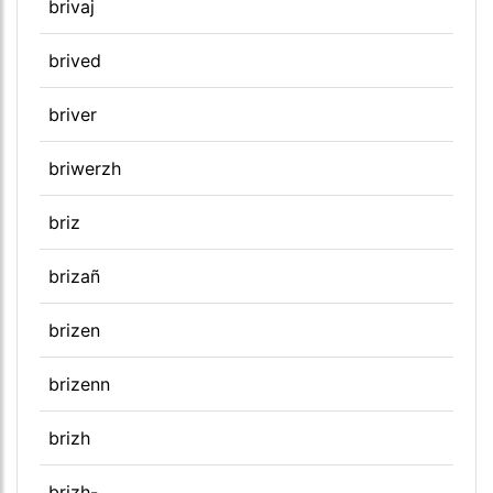
brivaj
brived
briver
briwerzh
briz
brizañ
brizen
brizenn
brizh
brizh-