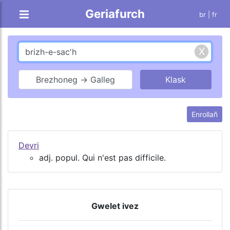
Geriafurch
br |
fr
Brezhoneg → Galleg
Enrollañ
Devri
adj. popul. Qui n'est pas difficile.
Gwelet ivez