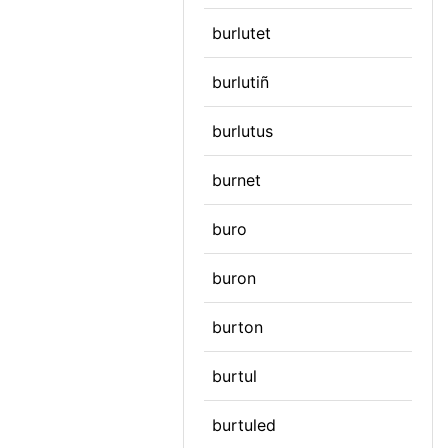
burlutet
burlutiñ
burlutus
burnet
buro
buron
burton
burtul
burtuled