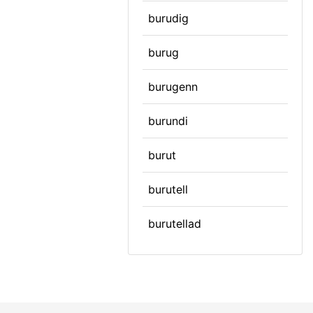
burudig
burug
burugenn
burundi
burut
burutell
burutellad