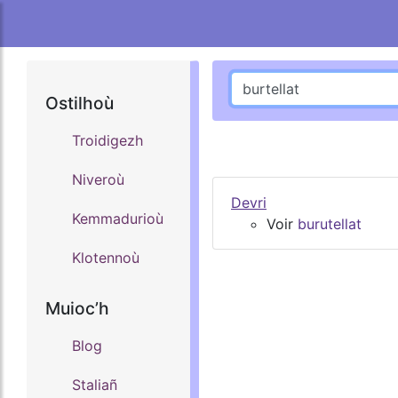
Ostilhoù
Troidigezh
Niveroù
Devri
Kemmadurioù
Voir
burutellat
Klotennoù
Muiocʼh
Blog
Staliañ