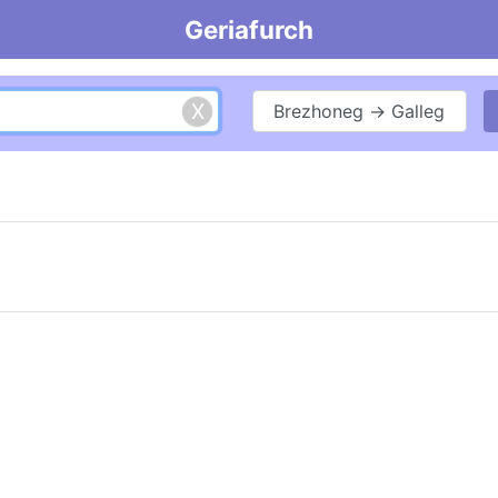
Geriafurch
Brezhoneg → Galleg