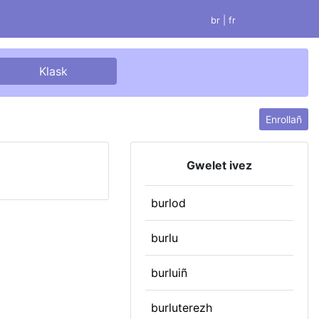
br |
fr
Enrollañ
Gwelet ivez
burlod
burlu
burluiñ
burluterezh