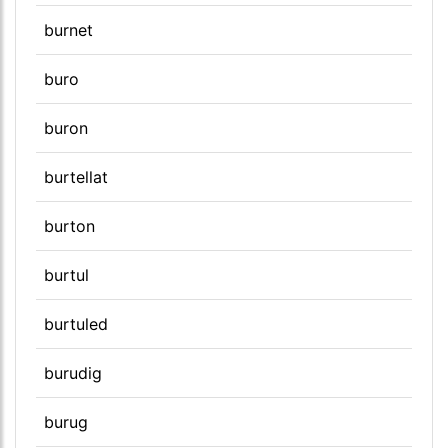
burnet
buro
buron
burtellat
burton
burtul
burtuled
burudig
burug