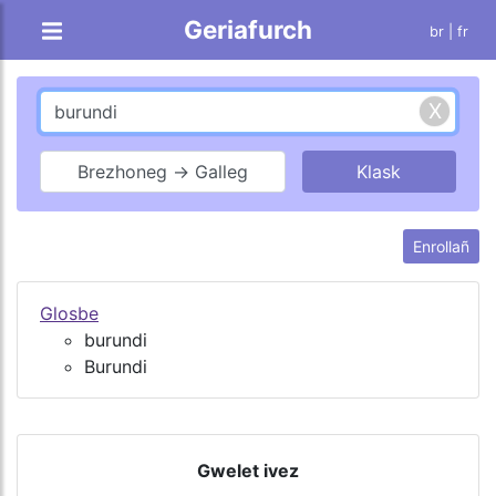
Geriafurch
br |
fr
Brezhoneg → Galleg
Enrollañ
Glosbe
burundi
Burundi
Gwelet ivez