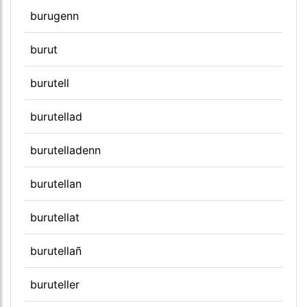
burugenn
burut
burutell
burutellad
burutelladenn
burutellan
burutellat
burutellañ
buruteller