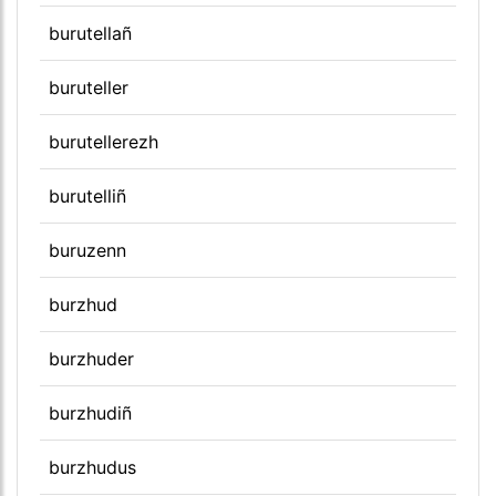
burutellañ
buruteller
burutellerezh
burutelliñ
buruzenn
burzhud
burzhuder
burzhudiñ
burzhudus