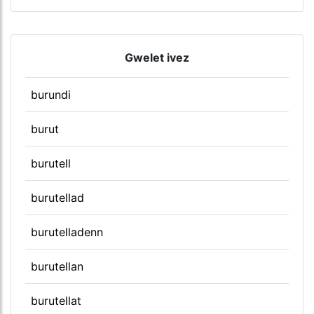
Gwelet ivez
burundi
burut
burutell
burutellad
burutelladenn
burutellan
burutellat