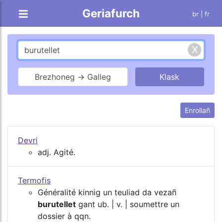
Geriafurch
br |
fr
Brezhoneg → Galleg
Enrollañ
Devri
adj. Agité.
Termofis
Généralité kinnig un teuliad da vezañ
burutellet
gant ub. | v. | soumettre un
dossier à qqn.