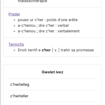
thalassothérapie
Preder
pouez ur c'her : poids d'une arête
a-c'henou ; dre c'her : verbal
a-c'henou ; dre c'her : verbalement
Termofis
Droit terriñ e
c'her
| v. | trahir sa promesse
Gwelet ivez
c'hwitelleg
c'hwiteller