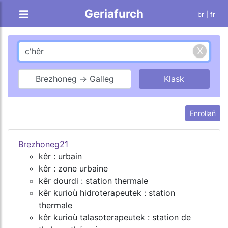
Geriafurch
br |
fr
Brezhoneg → Galleg
Enrollañ
Brezhoneg21
kêr : urbain
kêr : zone urbaine
kêr dourdi : station thermale
kêr kurioù hidroterapeutek : station
thermale
kêr kurioù talasoterapeutek : station de