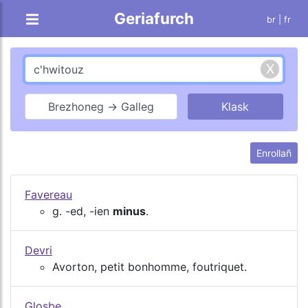
Geriafurch
br |
fr
Brezhoneg → Galleg
Enrollañ
Favereau
g. -ed, -ien
minus
.
Devri
Avorton, petit bonhomme, foutriquet.
Glosbe