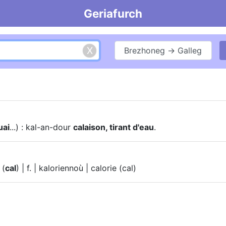
Geriafurch
Brezhoneg → Galleg
uai
...) : kal-an-dour
calaison, tirant d'eau
.
 (
cal
) | f. | kaloriennoù | calorie (cal)