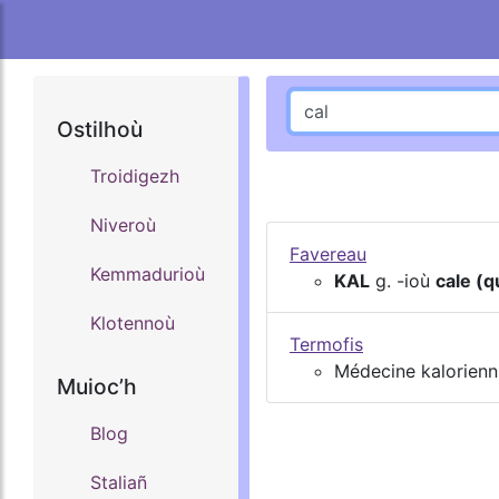
Ostilhoù
Troidigezh
Niveroù
Favereau
Kemmadurioù
KAL
g. -ioù
cale (q
Klotennoù
Termofis
Médecine kalorienn
Muiocʼh
Blog
Staliañ