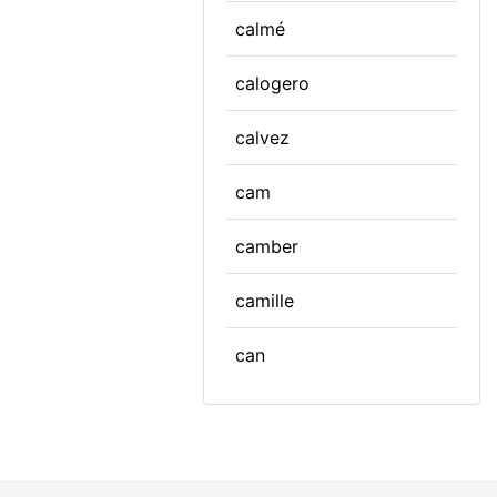
calmé
calogero
calvez
cam
camber
camille
can