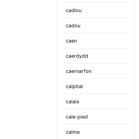
cadiou
cadou
caen
caerdydd
caernarfon
caipital
calais
cale-pied
calme