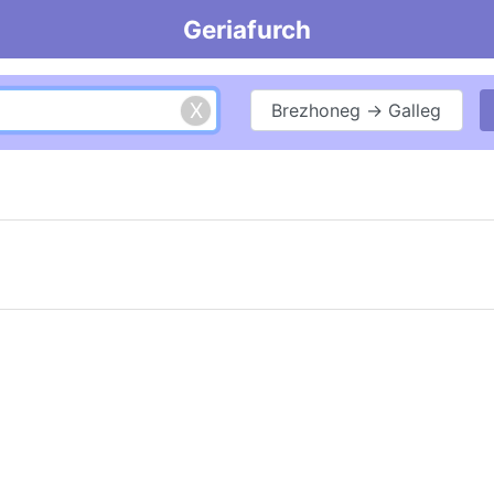
Geriafurch
Brezhoneg → Galleg