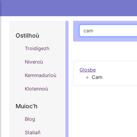
Ostilhoù
Troidigezh
Niveroù
Glosbe
Kemmadurioù
Cam
Klotennoù
Muiocʼh
Blog
Staliañ