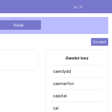
br |
fr
Enrollañ
Gwelet ivez
caerdydd
caernarfon
caipital
cal