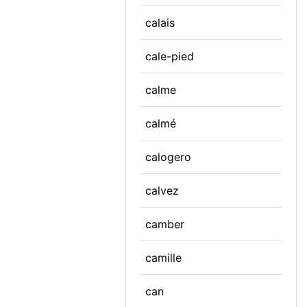
calais
cale-pied
calme
calmé
calogero
calvez
camber
camille
can