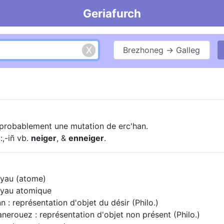
Geriafurch
Brezhoneg → Galleg
 probablement une mutation de erc'han.
Ñ
:,-iñ vb.
neiger
, &
enneiger
.
oyau (atome)
noyau atomique
 : représentation d'objet du désir (Philo.)
nerouez : représentation d'objet non présent (Philo.)