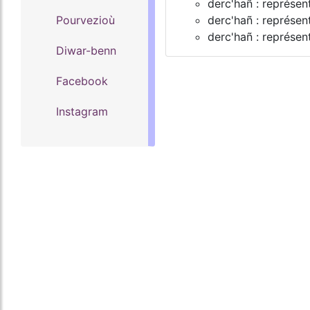
derc'hañ : représe
Pourvezioù
derc'hañ : représe
derc'hañ : représent
Diwar-benn
Facebook
Instagram