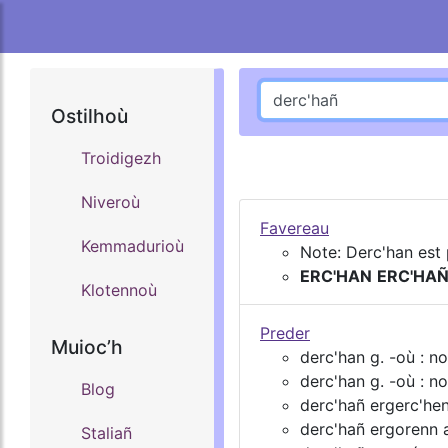
Ostilhoù
Troidigezh
Niveroù
Favereau
Kemmadurioù
Note: Derc'han est
ERC'HAN
ERC'HA
Klotennoù
Preder
Muiocʼh
derc'han g. -où : n
derc'han g. -où : 
Blog
derc'hañ ergerc'henn
derc'hañ ergorenn a
Staliañ