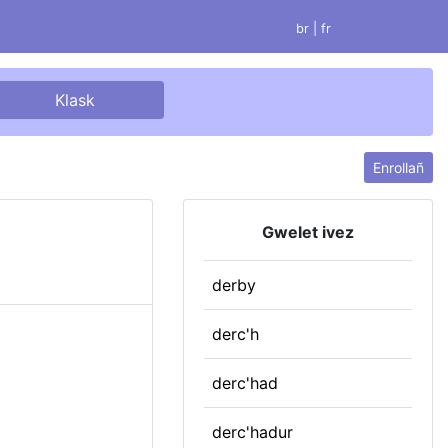
br |
fr
Enrollañ
Gwelet ivez
derby
derc'h
derc'had
derc'hadur