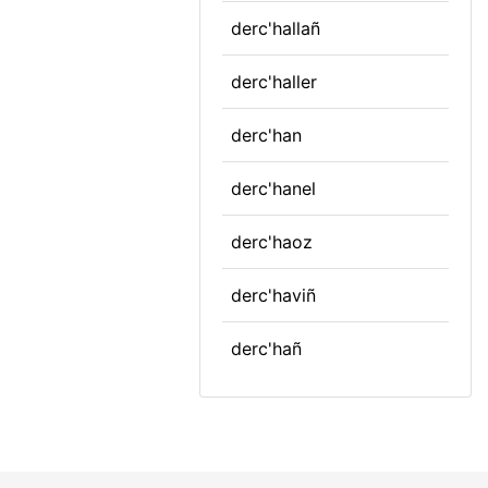
derc'hallañ
derc'haller
derc'han
derc'hanel
derc'haoz
derc'haviñ
derc'hañ