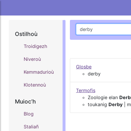
Ostilhoù
Troidigezh
Niveroù
Glosbe
Kemmadurioù
derby
Klotennoù
Termofis
Zoologie elan
Derb
Muiocʼh
toukanig
Derby
| m
Blog
Staliañ