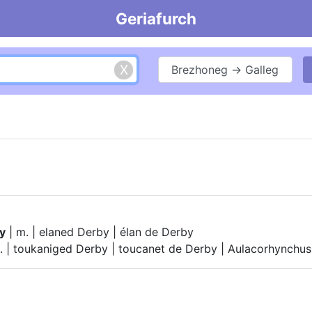
Geriafurch
Brezhoneg → Galleg
y
| m. | elaned Derby | élan de Derby
. | toukaniged Derby | toucanet de Derby | Aulacorhynchus