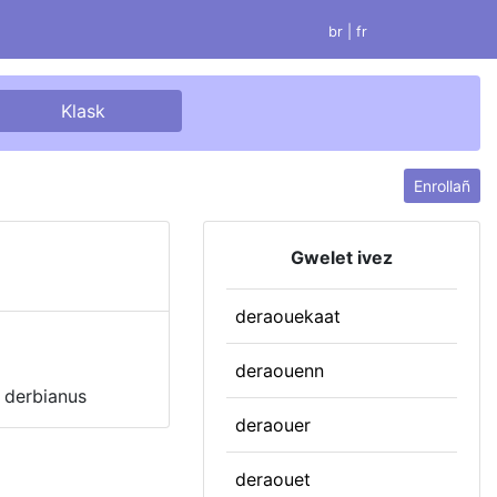
br |
fr
Enrollañ
Gwelet ivez
deraouekaat
deraouenn
 derbianus
deraouer
deraouet