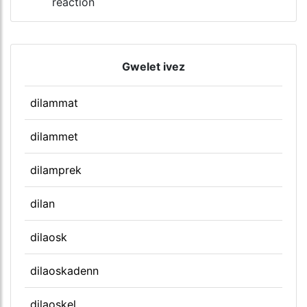
reaction
Gwelet ivez
dilammat
dilammet
dilamprek
dilan
dilaosk
dilaoskadenn
dilaoskel