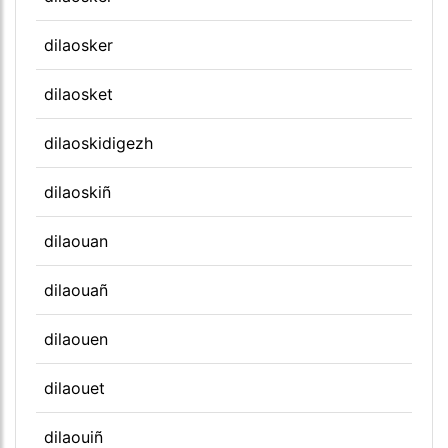
dilaosker
dilaosket
dilaoskidigezh
dilaoskiñ
dilaouan
dilaouañ
dilaouen
dilaouet
dilaouiñ