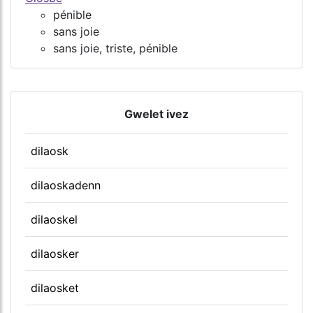
pénible
sans joie
sans joie, triste, pénible
Gwelet ivez
dilaosk
dilaoskadenn
dilaoskel
dilaosker
dilaosket