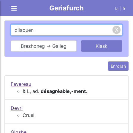
Geriafurch
br |
fr
Brezhoneg → Galleg
Enrollañ
Favereau
& L, ad.
désagréable,-ment
.
Devri
Cruel.
Glosbe