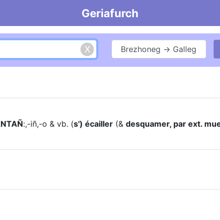
Geriafurch
Brezhoneg → Galleg
ANTAÑ
:,-iñ,-o & vb. (
s') écailler
(&
desquamer, par ext. mu