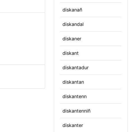
diskanañ
diskandal
diskaner
diskant
diskantadur
diskantan
diskantenn
diskantenniñ
diskanter