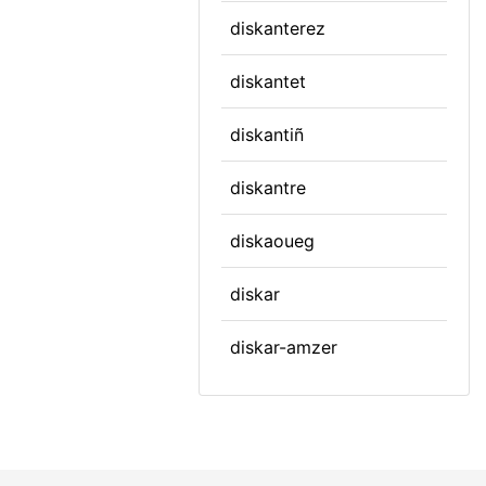
diskanterez
diskantet
diskantiñ
diskantre
diskaoueg
diskar
diskar-amzer