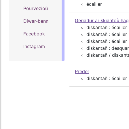
écailler
Pourvezioù
Geriadur ar skiantoù ha
Diwar-benn
diskantañ : écailler 
Facebook
diskantañ : écailler
diskantañ : écailler
Instagram
diskantañ : desqua
diskantañ / diskan
Preder
diskantañ : écailler