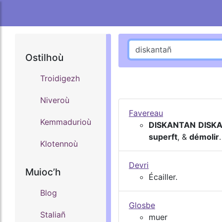
Ostilhoù
Troidigezh
Niveroù
Favereau
Kemmadurioù
DISKANTAN
DISK
superft
, &
démolir
.
Klotennoù
Devri
Muiocʼh
Écailler.
Blog
Glosbe
Staliañ
muer