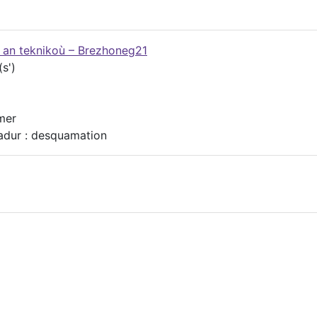
g an teknikoù – Brezhoneg21
(s')
mer
tadur : desquamation