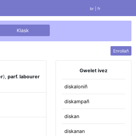
br |
fr
Enrollañ
Gwelet ivez
er
),
parf. labourer
diskaloniñ
diskampañ
diskan
diskanan