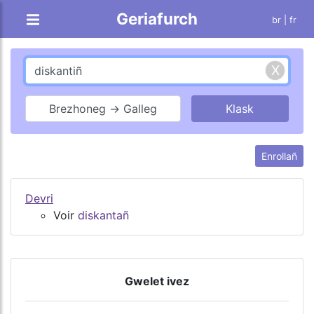
Geriafurch
br |
fr
Brezhoneg → Galleg
Enrollañ
Devri
Voir
diskantañ
Gwelet ivez