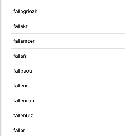
fallagriezh
fallakr
fallamzer
fallañ
fallbaotr
fallenn
fallennañ
fallentez
faller