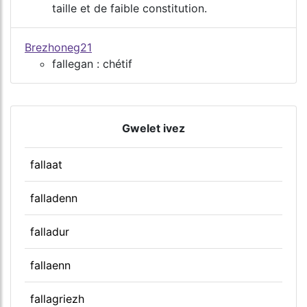
taille et de faible constitution.
Brezhoneg21
fallegan : chétif
Gwelet ivez
fallaat
falladenn
falladur
fallaenn
fallagriezh