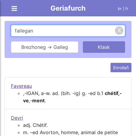
Geriafurch
br |
fr
Brezhoneg → Galleg
Enrollañ
Favereau
,-IGAN, a-w. ad. (bih. -ig) g. -ed b.1
chétif,-
ve
,-
ment
.
Devri
adj. Chétif.
m. –ed Avorton, homme, animal de petite