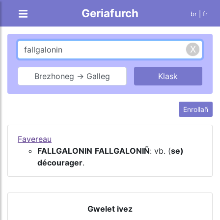
Geriafurch
br |
fr
Brezhoneg → Galleg
Enrollañ
Favereau
FALLGALONIN
FALLGALONIÑ
: vb. (
se)
décourager
.
Gwelet ivez