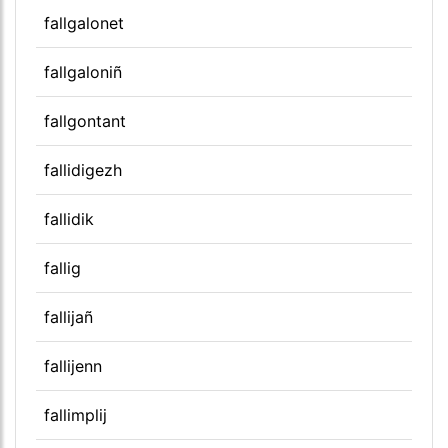
fallgalonet
fallgaloniñ
fallgontant
fallidigezh
fallidik
fallig
fallijañ
fallijenn
fallimplij