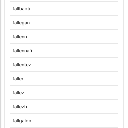
fallbaotr
fallegan
fallenn
fallennañ
fallentez
faller
fallez
fallezh
fallgalon