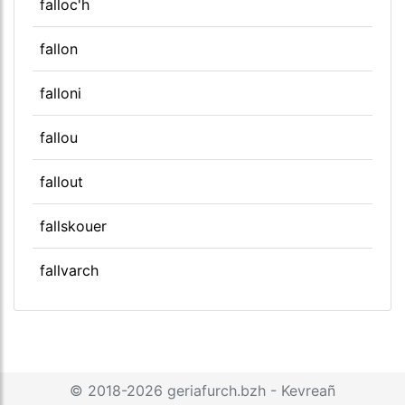
falloc'h
fallon
falloni
fallou
fallout
fallskouer
fallvarch
© 2018-2026
geriafurch.bzh
-
Kevreañ