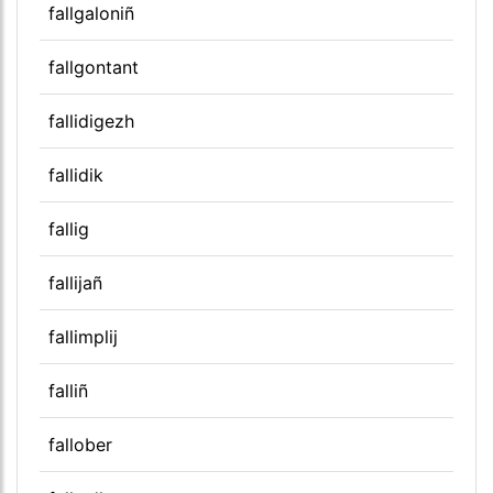
fallgaloniñ
fallgontant
fallidigezh
fallidik
fallig
fallijañ
fallimplij
falliñ
fallober