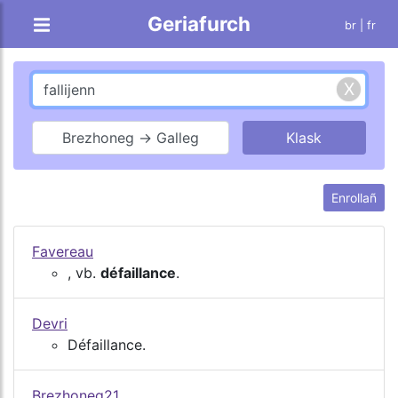
Geriafurch
br |
fr
Brezhoneg → Galleg
Enrollañ
Favereau
, vb.
défaillance
.
Devri
Défaillance.
Brezhoneg21