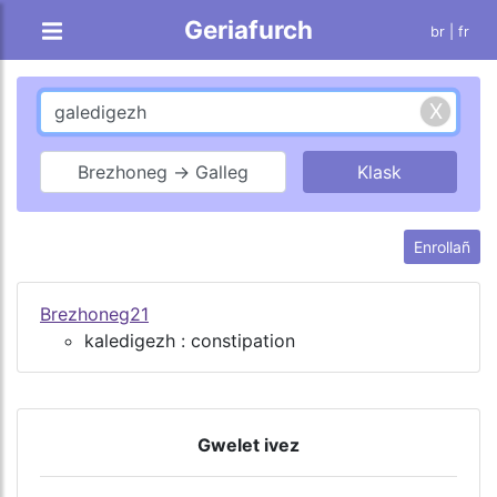
Geriafurch
br |
fr
Brezhoneg → Galleg
Enrollañ
Brezhoneg21
kaledigezh : constipation
Gwelet ivez