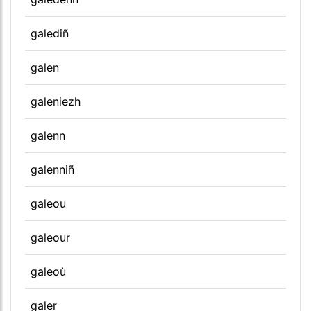
galediñ
galen
galeniezh
galenn
galenniñ
galeou
galeour
galeoù
galer