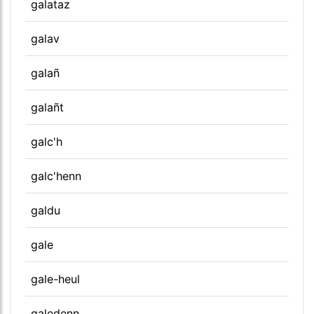
galataz
galav
galañ
galañt
galc'h
galc'henn
galdu
gale
gale-heul
galedenn