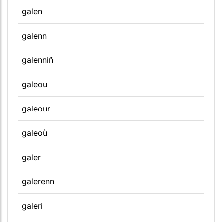
galen
galenn
galenniñ
galeou
galeour
galeoù
galer
galerenn
galeri