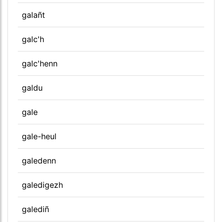
galañt
galc'h
galc'henn
galdu
gale
gale-heul
galedenn
galedigezh
galediñ