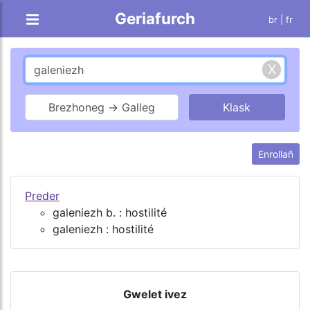
Geriafurch
br |
fr
Brezhoneg → Galleg
Enrollañ
Preder
galeniezh b. : hostilité
galeniezh : hostilité
Gwelet ivez