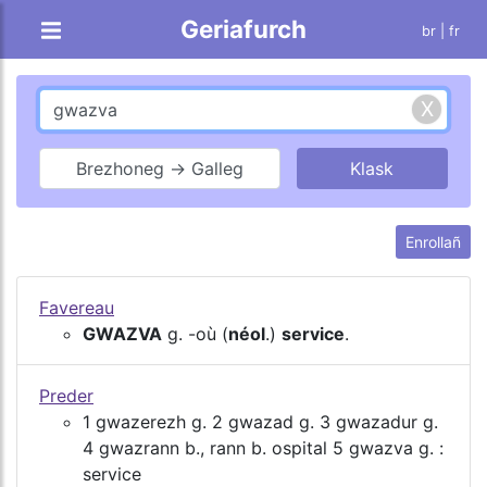
Geriafurch
br |
fr
Brezhoneg → Galleg
Enrollañ
Favereau
GWAZVA
g. -où (
néol
.)
service
.
Preder
1 gwazerezh g. 2 gwazad g. 3 gwazadur g.
4 gwazrann b., rann b. ospital 5 gwazva g. :
service