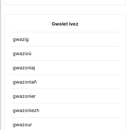
Gwelet ivez
gwazig
gwazioù
gwazoniaj
gwazoniañ
gwazonier
gwazoniezh
gwazour