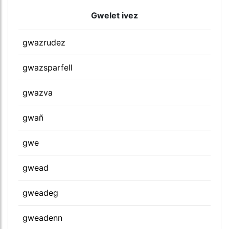
Gwelet ivez
gwazrudez
gwazsparfell
gwazva
gwañ
gwe
gwead
gweadeg
gweadenn