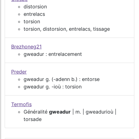
distorsion
entrelacs
torsion
torsion, distorsion, entrelacs, tissage
Brezhoneg21
gweadur : entrelacement
Preder
gweadur g. (-adenn b.) : entorse
gweadur g. -ioù : torsion
Termofis
Généralité
gweadur
| m. | gweadurioù |
torsade