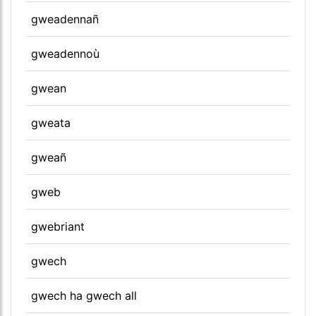
gweadennañ
gweadennoù
gwean
gweata
gweañ
gweb
gwebriant
gwech
gwech ha gwech all