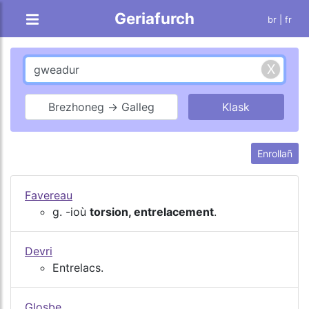
Geriafurch
br |
fr
Brezhoneg → Galleg
Enrollañ
Favereau
g. -ioù
torsion, entrelacement
.
Devri
Entrelacs.
Glosbe