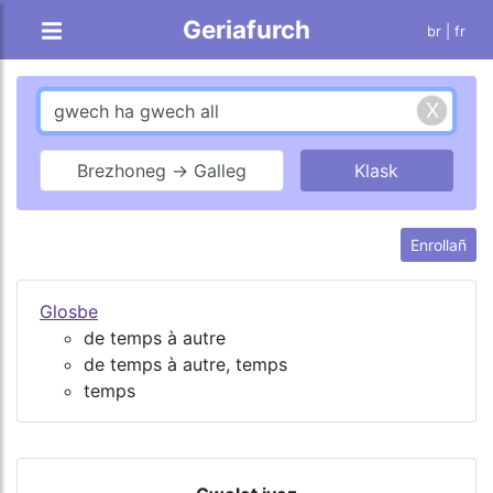
Geriafurch
br |
fr
Brezhoneg → Galleg
Enrollañ
Glosbe
de temps à autre
de temps à autre, temps
temps