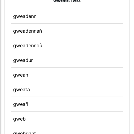
Gwelet ivez
gweadenn
gweadennañ
gweadennoù
gweadur
gwean
gweata
gweañ
gweb
gwebriant