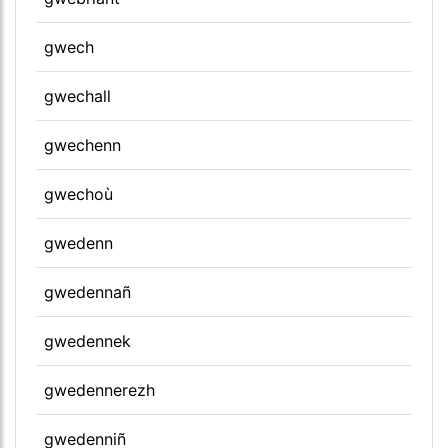
gwech
gwechall
gwechenn
gwechoù
gwedenn
gwedennañ
gwedennek
gwedennerezh
gwedenniñ