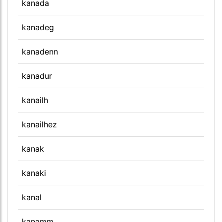
kanada
kanadeg
kanadenn
kanadur
kanailh
kanailhez
kanak
kanaki
kanal
kanamm