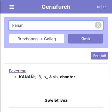
Geriafurch
br |
fr
Brezhoneg → Galleg
Enrollañ
Favereau
KANAÑ
:,-iñ,-o,, & vb.
chanter
.
Gwelet ivez