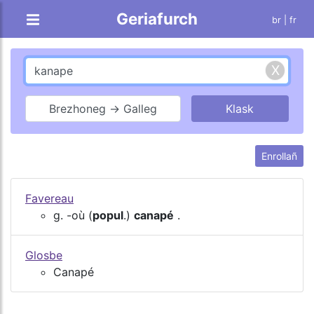
Geriafurch
br |
fr
Brezhoneg → Galleg
Enrollañ
Favereau
g. -où (
popul
.)
canapé
.
Glosbe
Canapé