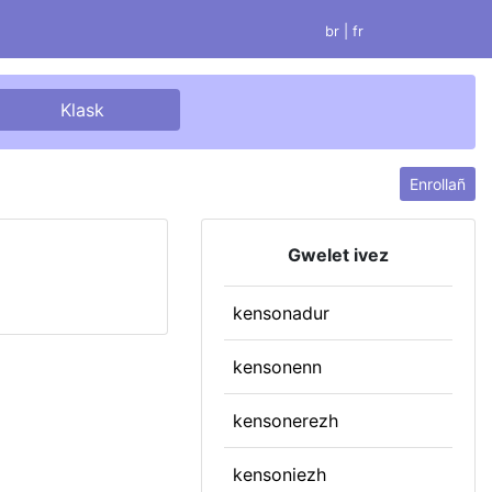
br |
fr
Enrollañ
Gwelet ivez
kensonadur
kensonenn
kensonerezh
kensoniezh