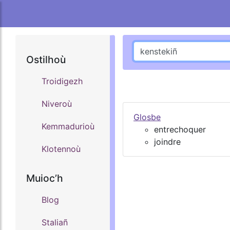
Ostilhoù
Troidigezh
Niveroù
Glosbe
Kemmadurioù
entrechoquer
joindre
Klotennoù
Muiocʼh
Blog
Staliañ