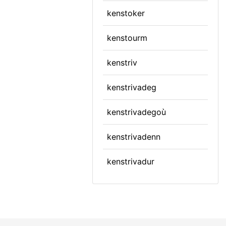
kenstoker
kenstourm
kenstriv
kenstrivadeg
kenstrivadegoù
kenstrivadenn
kenstrivadur