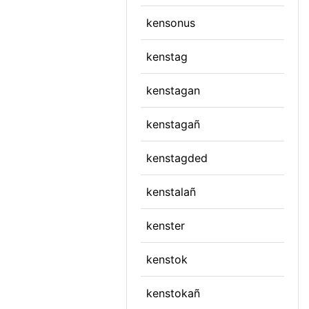
kensonus
kenstag
kenstagan
kenstagañ
kenstagded
kenstalañ
kenster
kenstok
kenstokañ