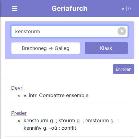
Geriafurch
br |
fr
Brezhoneg → Galleg
Enrollañ
Devri
v. intr. Combattre ensemble.
Preder
kenstourm g. ; stourm g. ; emstourm g. ;
kenniñv g. -où : conflit