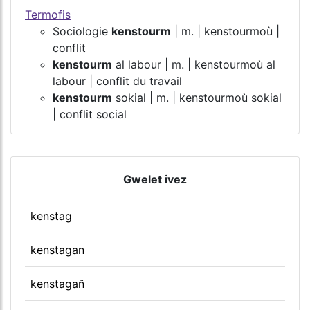
Termofis
Sociologie
kenstourm
| m. | kenstourmoù |
conflit
kenstourm
al labour | m. | kenstourmoù al
labour | conflit du travail
kenstourm
sokial | m. | kenstourmoù sokial
| conflit social
Gwelet ivez
kenstag
kenstagan
kenstagañ