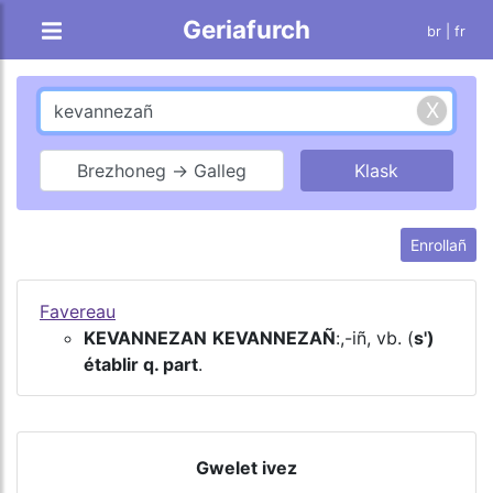
Geriafurch
br |
fr
Brezhoneg → Galleg
Enrollañ
Favereau
KEVANNEZAN
KEVANNEZAÑ
:,-iñ, vb. (
s')
établir q. part
.
Gwelet ivez