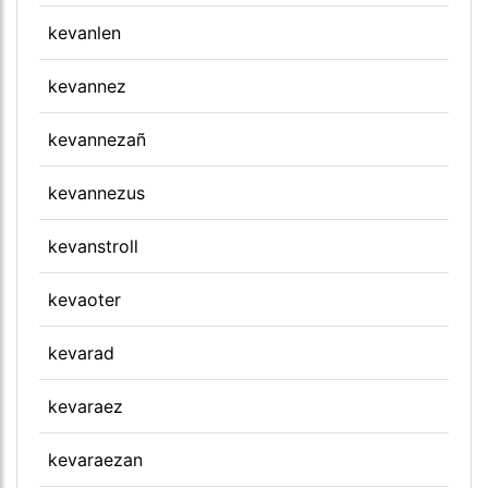
kevanlen
kevannez
kevannezañ
kevannezus
kevanstroll
kevaoter
kevarad
kevaraez
kevaraezan