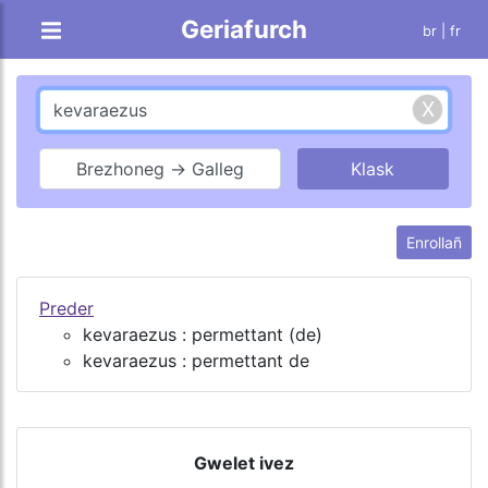
Geriafurch
br |
fr
Brezhoneg → Galleg
Enrollañ
Preder
kevaraezus : permettant (de)
kevaraezus : permettant de
Gwelet ivez