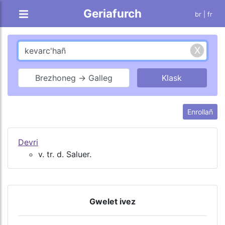
Geriafurch
br |
fr
Brezhoneg → Galleg
Enrollañ
Devri
v. tr. d. Saluer.
Gwelet ivez