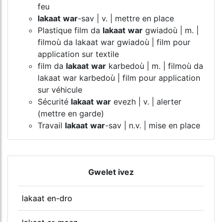
feu
lakaat
war
-sav | v. | mettre en place
Plastique film da
lakaat
war
gwiadoù | m. |
filmoù da lakaat war gwiadoù | film pour
application sur textile
film da
lakaat
war
karbedoù | m. | filmoù da
lakaat war karbedoù | film pour application
sur véhicule
Sécurité
lakaat
war
evezh | v. | alerter
(mettre en garde)
Travail
lakaat
war
-sav | n.v. | mise en place
Gwelet ivez
lakaat en-dro