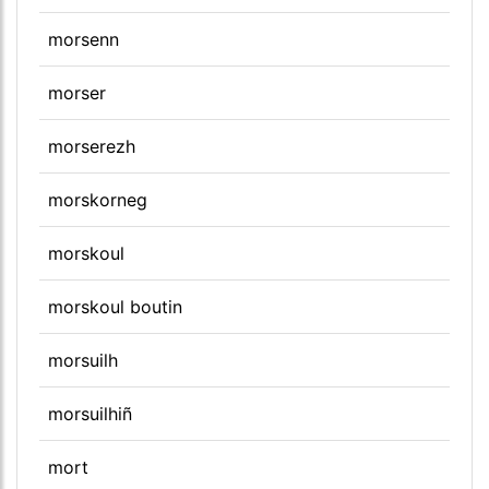
morsenn
morser
morserezh
morskorneg
morskoul
morskoul boutin
morsuilh
morsuilhiñ
mort