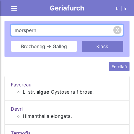
Geriafurch
br |
fr
Brezhoneg → Galleg
Enrollañ
Favereau
L, str.
algue
Cystoseira fibrosa.
Devri
Himanthalia elongata.
Termofis