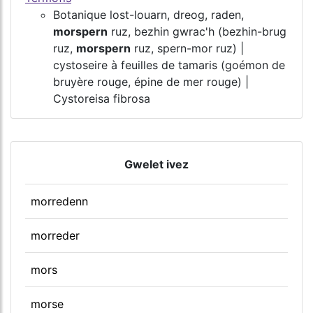
Botanique lost-louarn, dreog, raden,
morspern
ruz, bezhin gwrac'h (bezhin-brug
ruz,
morspern
ruz, spern-mor ruz) |
cystoseire à feuilles de tamaris (goémon de
bruyère rouge, épine de mer rouge) |
Cystoreisa fibrosa
Gwelet ivez
morredenn
morreder
mors
morse