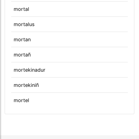
mortal
mortalus
mortan
mortañ
mortekinadur
mortekiniñ
mortel