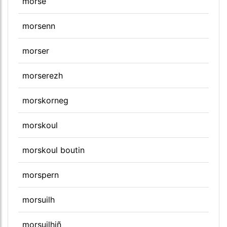
morse
morsenn
morser
morserezh
morskorneg
morskoul
morskoul boutin
morspern
morsuilh
morsuilhiñ