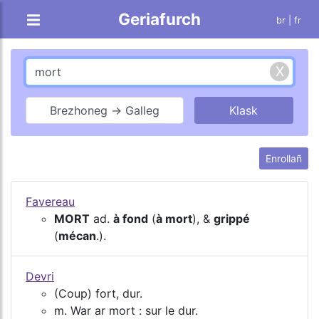
Geriafurch
br |
fr
Brezhoneg → Galleg
Enrollañ
Favereau
MORT
ad.
à fond
(
à mort
), &
grippé
(
mécan
.).
Devri
(Coup) fort, dur.
m. War ar mort : sur le dur.