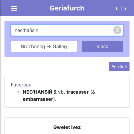
Geriafurch
br |
fr
Brezhoneg → Galleg
Enrollañ
Favereau
NEC'HANSIÑ
:& vb.
tracasser
(&
embarrasser
).
Gwelet ivez