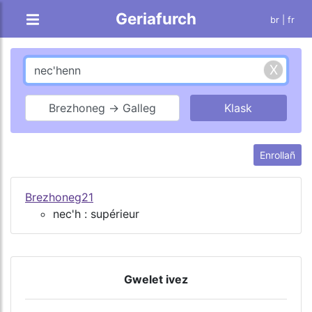
Geriafurch
br |
fr
Brezhoneg → Galleg
Enrollañ
Brezhoneg21
nec'h : supérieur
Gwelet ivez